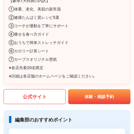
【豪華7大特典の内訳】
①体重、老化、美肌の新常識
②健康たんぱく質レシピ5選
③コーチが運動を丁寧にサポート
④痩せる食べ方ガイド
⑤おうちで簡単ストレッチガイド
⑥カロリー計算シート
⑦カーブスオリジナル壁紙
※各店先着20名限定
※詳細は各店舗のホームページをご確認ください｡
公式サイト
体験・相談予約
編集部のおすすめポイント