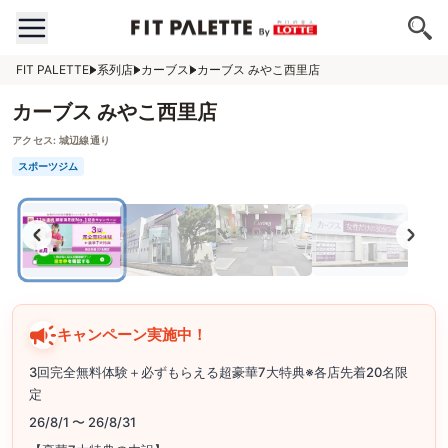
FIT PALETTE
系列店
カーブス
カーブス みやこ西里店
カーブス みやこ西里店
アクセス:
城辺線通り
スポーツジム
キャンペーン実施中！
3回完全無料体験＋必ずもらえる超豪華7大特典※各店先着20名限
定
26/8/1 〜 26/8/31