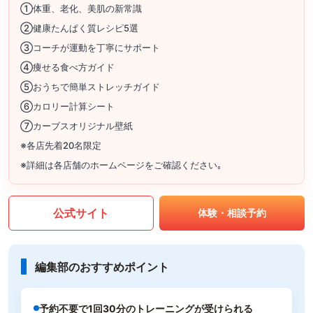
①体重、老化、美肌の新常識
②健康たんぱく質レシピ5選
③コーチが運動を丁寧にサポート
④痩せる食べ方ガイド
⑤おうちで簡単ストレッチガイド
⑥カロリー計算シート
⑦カーブスオリジナル壁紙
※各店先着20名限定
※詳細は各店舗のホームページをご確認ください｡
公式サイト
体験・相談予約
編集部のおすすめポイント
予約不要で1回30分のトレーニングが受けられる