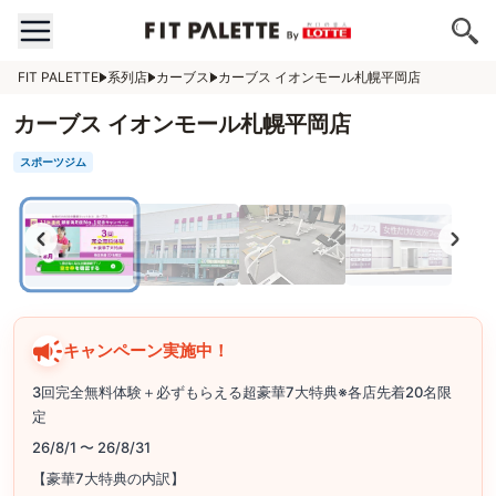
FIT PALETTE
系列店
カーブス
カーブス イオンモール札幌平岡店
カーブス イオンモール札幌平岡店
スポーツジム
キャンペーン実施中！
3回完全無料体験＋必ずもらえる超豪華7大特典※各店先着20名限
定
26/8/1 〜 26/8/31
【豪華7大特典の内訳】