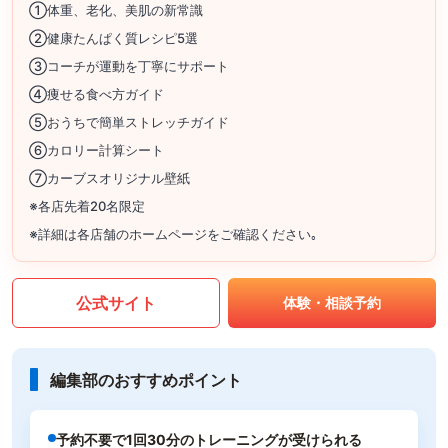
①体重、老化、美肌の新常識
②健康たんぱく質レシピ5選
③コーチが運動を丁寧にサポート
④痩せる食べ方ガイド
⑤おうちで簡単ストレッチガイド
⑥カロリー計算シート
⑦カーブスオリジナル壁紙
※各店先着20名限定
※詳細は各店舗のホームページをご確認ください｡
公式サイト
体験・相談予約
編集部のおすすめポイント
予約不要で1回30分のトレーニングが受けられる