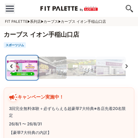
FIT PALETTE
系列店
カーブス
カーブス イオン手稲山口店
カーブス イオン手稲山口店
スポーツジム
キャンペーン実施中！
3回完全無料体験＋必ずもらえる超豪華7大特典※各店先着20名限
定
26/8/1 〜 26/8/31
【豪華7大特典の内訳】