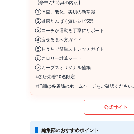
【豪華7大特典の内訳】
①体重、老化、美肌の新常識
②健康たんぱく質レシピ5選
③コーチが運動を丁寧にサポート
④痩せる食べ方ガイド
⑤おうちで簡単ストレッチガイド
⑥カロリー計算シート
⑦カーブスオリジナル壁紙
※各店先着20名限定
※詳細は各店舗のホームページをご確認ください
公式サイト
編集部のおすすめポイント