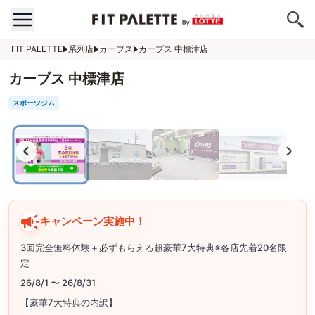
FIT PALETTE
系列店
カーブス
カーブス 中標津店
カーブス 中標津店
スポーツジム
キャンペーン実施中！
3回完全無料体験＋必ずもらえる超豪華7大特典※各店先着20名限
定
26/8/1 〜 26/8/31
【豪華7大特典の内訳】