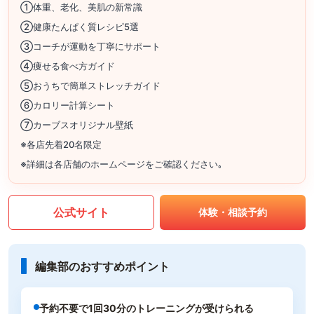
①体重、老化、美肌の新常識
②健康たんぱく質レシピ5選
③コーチが運動を丁寧にサポート
④痩せる食べ方ガイド
⑤おうちで簡単ストレッチガイド
⑥カロリー計算シート
⑦カーブスオリジナル壁紙
※各店先着20名限定
※詳細は各店舗のホームページをご確認ください｡
公式サイト
体験・相談予約
編集部のおすすめポイント
予約不要で1回30分のトレーニングが受けられる