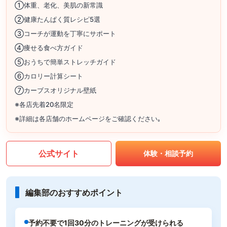
①体重、老化、美肌の新常識
②健康たんぱく質レシピ5選
③コーチが運動を丁寧にサポート
④痩せる食べ方ガイド
⑤おうちで簡単ストレッチガイド
⑥カロリー計算シート
⑦カーブスオリジナル壁紙
※各店先着20名限定
※詳細は各店舗のホームページをご確認ください｡
公式サイト
体験・相談予約
編集部のおすすめポイント
予約不要で1回30分のトレーニングが受けられる