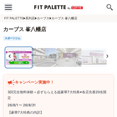
FIT PALETTE
系列店
カーブス
カーブス 峯八幡店
カーブス 峯八幡店
スポーツジム
キャンペーン実施中！
3回完全無料体験＋必ずもらえる超豪華7大特典※各店先着20名限
定
26/8/1 〜 26/8/31
【豪華7大特典の内訳】