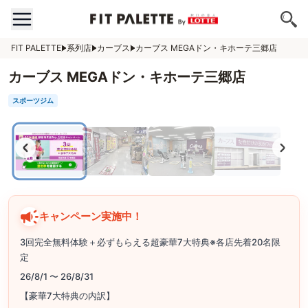
FIT PALETTE
系列店
カーブス
カーブス MEGAドン・キホーテ三郷店
カーブス MEGAドン・キホーテ三郷店
スポーツジム
キャンペーン実施中！
3回完全無料体験＋必ずもらえる超豪華7大特典※各店先着20名限
定
26/8/1 〜 26/8/31
【豪華7大特典の内訳】