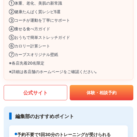
①体重、老化、美肌の新常識
②健康たんぱく質レシピ5選
③コーチが運動を丁寧にサポート
④痩せる食べ方ガイド
⑤おうちで簡単ストレッチガイド
⑥カロリー計算シート
⑦カーブスオリジナル壁紙
※各店先着20名限定
※詳細は各店舗のホームページをご確認ください｡
公式サイト
体験・相談予約
編集部のおすすめポイント
予約不要で1回30分のトレーニングが受けられる