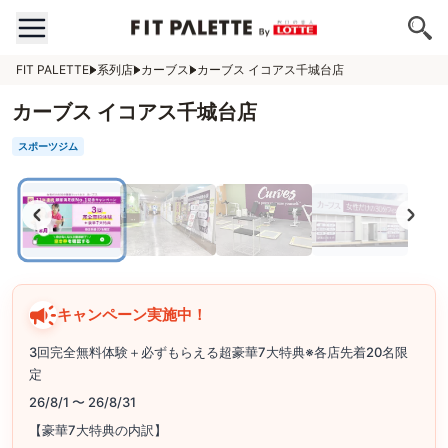
FIT PALETTE
系列店
カーブス
カーブス イコアス千城台店
カーブス イコアス千城台店
スポーツジム
キャンペーン実施中！
3回完全無料体験＋必ずもらえる超豪華7大特典※各店先着20名限
定
26/8/1 〜 26/8/31
【豪華7大特典の内訳】