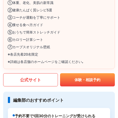
①体重、老化、美肌の新常識
②健康たんぱく質レシピ5選
③コーチが運動を丁寧にサポート
④痩せる食べ方ガイド
⑤おうちで簡単ストレッチガイド
⑥カロリー計算シート
⑦カーブスオリジナル壁紙
※各店先着20名限定
※詳細は各店舗のホームページをご確認ください｡
公式サイト
体験・相談予約
編集部のおすすめポイント
予約不要で1回30分のトレーニングが受けられる