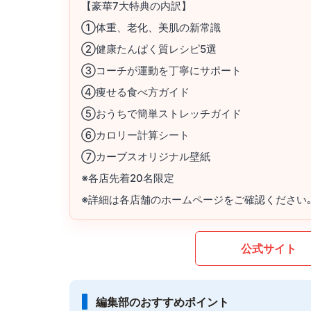
【豪華7大特典の内訳】
①体重、老化、美肌の新常識
②健康たんぱく質レシピ5選
③コーチが運動を丁寧にサポート
④痩せる食べ方ガイド
⑤おうちで簡単ストレッチガイド
⑥カロリー計算シート
⑦カーブスオリジナル壁紙
※各店先着20名限定
※詳細は各店舗のホームページをご確認ください
公式サイト
編集部のおすすめポイント