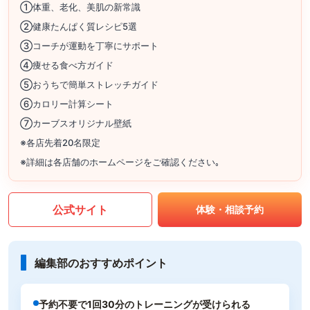
①体重、老化、美肌の新常識
②健康たんぱく質レシピ5選
③コーチが運動を丁寧にサポート
④痩せる食べ方ガイド
⑤おうちで簡単ストレッチガイド
⑥カロリー計算シート
⑦カーブスオリジナル壁紙
※各店先着20名限定
※詳細は各店舗のホームページをご確認ください｡
公式サイト
体験・相談予約
編集部のおすすめポイント
予約不要で1回30分のトレーニングが受けられる