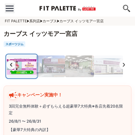
FIT PALETTE
系列店
カーブス
カーブス イッツモア一宮店
カーブス イッツモア一宮店
スポーツジム
キャンペーン実施中！
3回完全無料体験＋必ずもらえる超豪華7大特典※各店先着20名限
定
26/8/1 〜 26/8/31
【豪華7大特典の内訳】