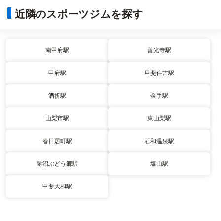
近隣のスポーツジムを探す
南甲府駅
善光寺駅
甲府駅
甲斐住吉駅
酒折駅
金手駅
山梨市駅
東山梨駅
春日居町駅
石和温泉駅
勝沼ぶどう郷駅
塩山駅
甲斐大和駅