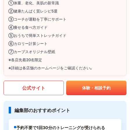
①体重、老化、美肌の新常識
②健康たんぱく質レシピ5選
③コーチが運動を丁寧にサポート
④痩せる食べ方ガイド
⑤おうちで簡単ストレッチガイド
⑥カロリー計算シート
⑦カーブスオリジナル壁紙
※各店先着20名限定
※詳細は各店舗のホームページをご確認ください｡
公式サイト
体験・相談予約
編集部のおすすめポイント
予約不要で1回30分のトレーニングが受けられる