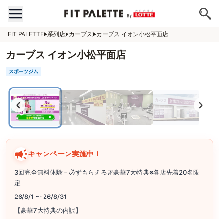
FIT PALETTE
系列店
カーブス
カーブス イオン小松平面店
カーブス イオン小松平面店
スポーツジム
キャンペーン実施中！
3回完全無料体験＋必ずもらえる超豪華7大特典※各店先着20名限
定
26/8/1 〜 26/8/31
【豪華7大特典の内訳】