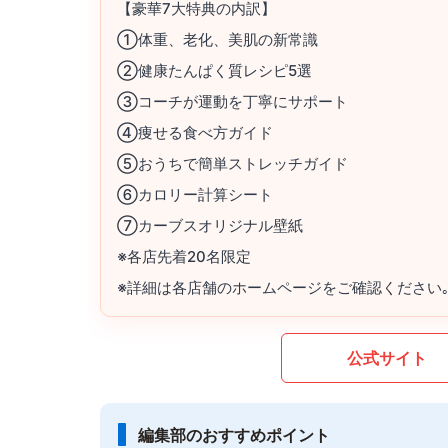
【豪華7大特典の内訳】
①体重、老化、美肌の新常識
②健康たんぱく質レシピ5選
③コーチが運動を丁寧にサポート
④痩せる食べ方ガイド
⑤おうちで簡単ストレッチガイド
⑥カロリー計算シート
⑦カーブスオリジナル壁紙
※各店先着20名限定
※詳細は各店舗のホームページをご確認ください
公式サイト
編集部のおすすめポイント