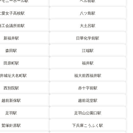
ーモニーホール駅
ベル前駅
仁愛女子高校駅
八ツ島駅
商工会議所前駅
大土呂駅
新福井駅
日華化学前駅
森田駅
江端駅
田原町駅
福井駅
井城址大名町駅
福大前西福井駅
西別院駅
赤十字前駅
越前新保駅
越前花堂駅
足羽駅
足羽山公園口駅
鷲塚針原駅
下兵庫こうふく駅