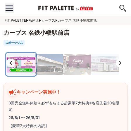
FIT PALETTE
系列店
カーブス
カーブス 名鉄小幡駅前店
カーブス 名鉄小幡駅前店
スポーツジム
キャンペーン実施中！
3回完全無料体験＋必ずもらえる超豪華7大特典※各店先着20名限
定
26/8/1 〜 26/8/31
【豪華7大特典の内訳】