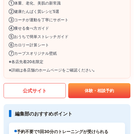
①体重、老化、美肌の新常識
②健康たんぱく質レシピ5選
③コーチが運動を丁寧にサポート
④痩せる食べ方ガイド
⑤おうちで簡単ストレッチガイド
⑥カロリー計算シート
⑦カーブスオリジナル壁紙
※各店先着20名限定
※詳細は各店舗のホームページをご確認ください｡
公式サイト
体験・相談予約
編集部のおすすめポイント
予約不要で1回30分のトレーニングが受けられる