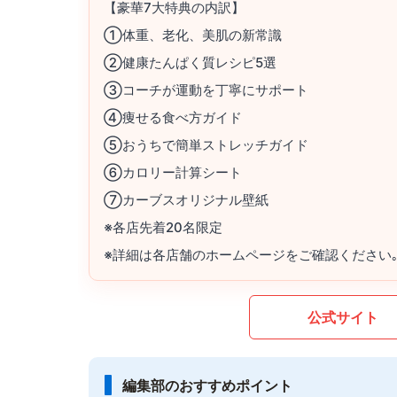
【豪華7大特典の内訳】
①体重、老化、美肌の新常識
②健康たんぱく質レシピ5選
③コーチが運動を丁寧にサポート
④痩せる食べ方ガイド
⑤おうちで簡単ストレッチガイド
⑥カロリー計算シート
⑦カーブスオリジナル壁紙
※各店先着20名限定
※詳細は各店舗のホームページをご確認ください
公式サイト
編集部のおすすめポイント