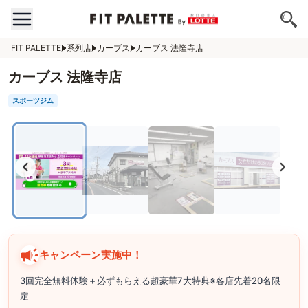
FIT PALETTE
系列店
カーブス
カーブス 法隆寺店
カーブス 法隆寺店
スポーツジム
キャンペーン実施中！
3回完全無料体験＋必ずもらえる超豪華7大特典※各店先着20名限
定