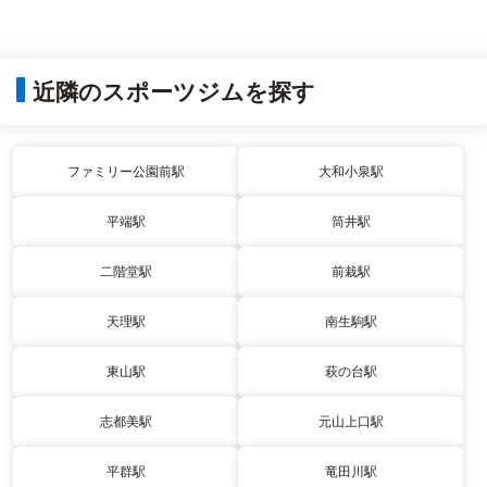
近隣のスポーツジムを探す
ファミリー公園前駅
大和小泉駅
平端駅
筒井駅
二階堂駅
前栽駅
天理駅
南生駒駅
東山駅
萩の台駅
志都美駅
元山上口駅
平群駅
竜田川駅