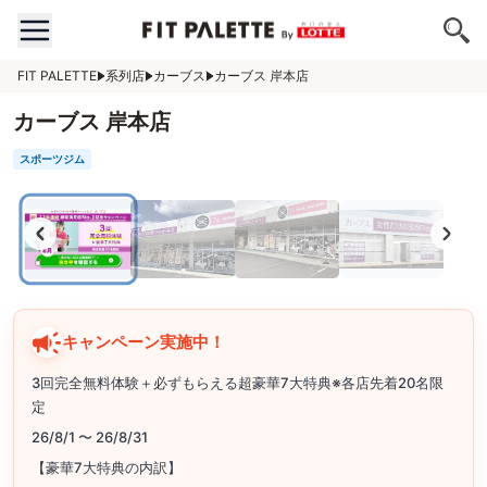
FIT PALETTE
系列店
カーブス
カーブス 岸本店
カーブス 岸本店
スポーツジム
キャンペーン実施中！
3回完全無料体験＋必ずもらえる超豪華7大特典※各店先着20名限
定
26/8/1 〜 26/8/31
【豪華7大特典の内訳】