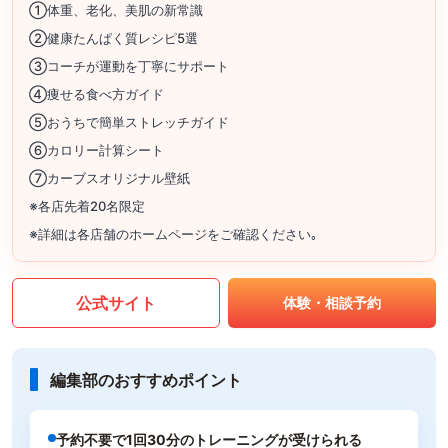
①体重、老化、美肌の新常識
②健康たんぱく質レシピ5選
③コーチが運動を丁寧にサポート
④痩せる食べ方ガイド
⑤おうちで簡単ストレッチガイド
⑥カロリー計算シート
⑦カーブスオリジナル壁紙
※各店先着20名限定
※詳細は各店舗のホームページをご確認ください｡
公式サイト
体験・相談予約
編集部のおすすめポイント
予約不要で1回30分のトレーニングが受けられる