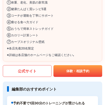
①体重、老化、美肌の新常識
②健康たんぱく質レシピ5選
③コーチが運動を丁寧にサポート
④痩せる食べ方ガイド
⑤おうちで簡単ストレッチガイド
⑥カロリー計算シート
⑦カーブスオリジナル壁紙
※各店先着20名限定
※詳細は各店舗のホームページをご確認ください｡
公式サイト
体験・相談予約
編集部のおすすめポイント
予約不要で1回30分のトレーニングが受けられる