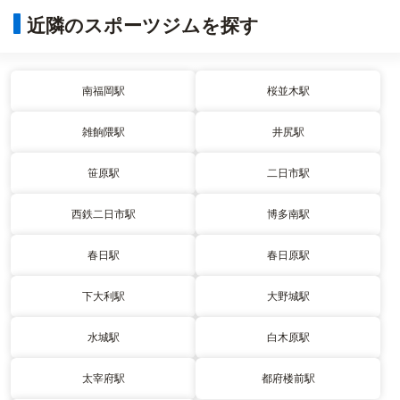
近隣のスポーツジムを探す
南福岡駅
桜並木駅
雑餉隈駅
井尻駅
笹原駅
二日市駅
西鉄二日市駅
博多南駅
春日駅
春日原駅
下大利駅
大野城駅
水城駅
白木原駅
太宰府駅
都府楼前駅