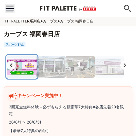
FIT PALETTE
系列店
カーブス
カーブス 福岡春日店
カーブス 福岡春日店
スポーツジム
キャンペーン実施中！
3回完全無料体験＋必ずもらえる超豪華7大特典※各店先着20名限
定
26/8/1 〜 26/8/31
【豪華7大特典の内訳】