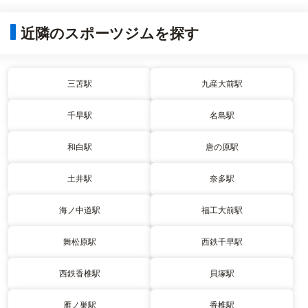
近隣のスポーツジムを探す
三苫駅
九産大前駅
千早駅
名島駅
和白駅
唐の原駅
土井駅
奈多駅
海ノ中道駅
福工大前駅
舞松原駅
西鉄千早駅
西鉄香椎駅
貝塚駅
雁ノ巣駅
香椎駅