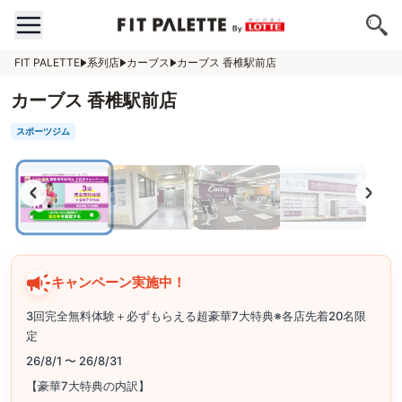
FIT PALETTE
系列店
カーブス
カーブス 香椎駅前店
カーブス 香椎駅前店
スポーツジム
キャンペーン実施中！
3回完全無料体験＋必ずもらえる超豪華7大特典※各店先着20名限
定
26/8/1 〜 26/8/31
【豪華7大特典の内訳】