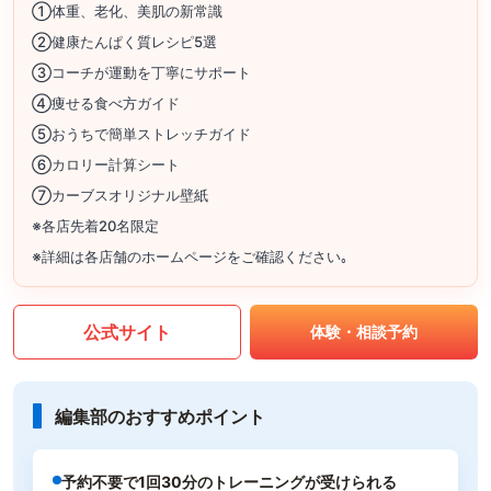
①体重、老化、美肌の新常識
②健康たんぱく質レシピ5選
③コーチが運動を丁寧にサポート
④痩せる食べ方ガイド
⑤おうちで簡単ストレッチガイド
⑥カロリー計算シート
⑦カーブスオリジナル壁紙
※各店先着20名限定
※詳細は各店舗のホームページをご確認ください｡
公式サイト
体験・相談予約
編集部のおすすめポイント
予約不要で1回30分のトレーニングが受けられる