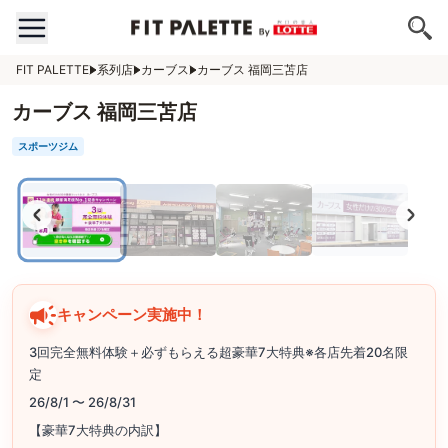
FIT PALETTE
系列店
カーブス
カーブス 福岡三苫店
カーブス 福岡三苫店
スポーツジム
キャンペーン実施中！
3回完全無料体験＋必ずもらえる超豪華7大特典※各店先着20名限
定
26/8/1 〜 26/8/31
【豪華7大特典の内訳】