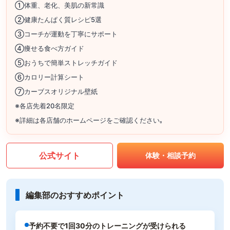
①体重、老化、美肌の新常識
②健康たんぱく質レシピ5選
③コーチが運動を丁寧にサポート
④痩せる食べ方ガイド
⑤おうちで簡単ストレッチガイド
⑥カロリー計算シート
⑦カーブスオリジナル壁紙
※各店先着20名限定
※詳細は各店舗のホームページをご確認ください｡
公式サイト
体験・相談予約
編集部のおすすめポイント
予約不要で1回30分のトレーニングが受けられる