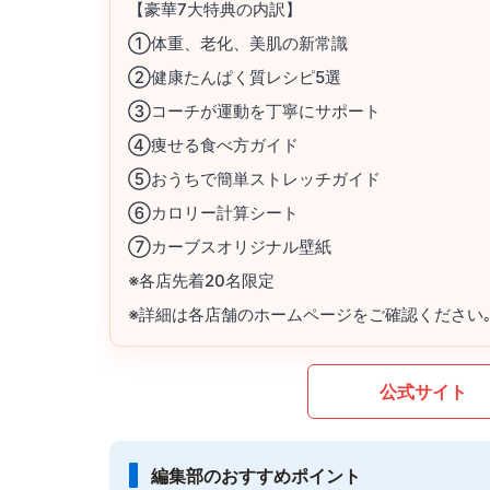
【豪華7大特典の内訳】
①体重、老化、美肌の新常識
②健康たんぱく質レシピ5選
③コーチが運動を丁寧にサポート
④痩せる食べ方ガイド
⑤おうちで簡単ストレッチガイド
⑥カロリー計算シート
⑦カーブスオリジナル壁紙
※各店先着20名限定
※詳細は各店舗のホームページをご確認ください
公式サイト
編集部のおすすめポイント