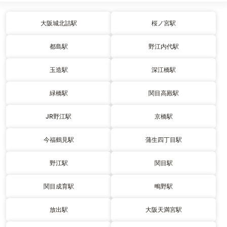
大阪城北詰駅
桜ノ宮駅
都島駅
野江内代駅
玉造駅
深江橋駅
緑橋駅
関目高殿駅
JR野江駅
京橋駅
今福鶴見駅
蒲生四丁目駅
野江駅
関目駅
関目成育駅
鴫野駅
放出駅
大阪天満宮駅