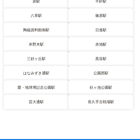
原駅
平針駅
八草駅
篠原駅
陶磁資料館南駅
日進駅
米野木駅
赤池駅
三好ヶ丘駅
黒笹駅
はなみずき通駅
公園西駅
愛・地球博記念公園駅
杁ヶ池公園駅
芸大通駅
長久手古戦場駅