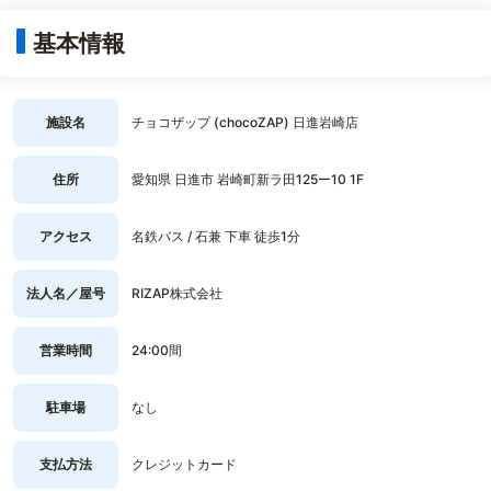
基本情報
施設名
チョコザップ (chocoZAP) 日進岩崎店
住所
愛知県 日進市 岩崎町新ラ田125ー10 1F
アクセス
名鉄バス / 石兼 下車 徒歩1分
法人名／屋号
RIZAP株式会社
営業時間
24:00間
駐車場
なし
支払方法
クレジットカード