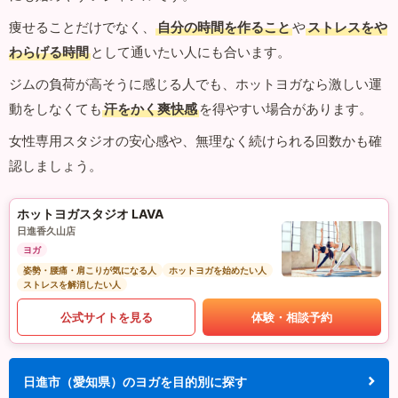
痩せることだけでなく、
自分の時間を作ること
や
ストレスをや
わらげる時間
として通いたい人にも合います。
ジムの負荷が高そうに感じる人でも、ホットヨガなら激しい運
動をしなくても
汗をかく爽快感
を得やすい場合があります。
女性専用スタジオの安心感や、無理なく続けられる回数かも確
認しましょう。
ホットヨガスタジオ LAVA
日進香久山店
ヨガ
姿勢・腰痛・肩こりが気になる人
ホットヨガを始めたい人
ストレスを解消したい人
公式サイトを見る
体験・相談予約
日進市（愛知県）のヨガを目的別に探す