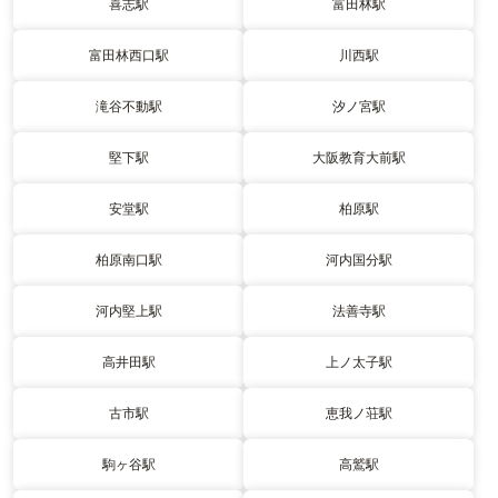
喜志駅
富田林駅
富田林西口駅
川西駅
滝谷不動駅
汐ノ宮駅
堅下駅
大阪教育大前駅
安堂駅
柏原駅
柏原南口駅
河内国分駅
河内堅上駅
法善寺駅
高井田駅
上ノ太子駅
古市駅
恵我ノ荘駅
駒ヶ谷駅
高鷲駅