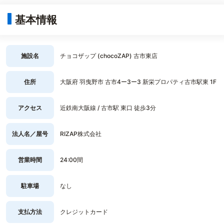
基本情報
施設名
チョコザップ (chocoZAP) 古市東店
住所
大阪府 羽曳野市 古市4ー3ー3 新栄プロパティ古市駅東 1F
アクセス
近鉄南大阪線 / 古市駅 東口 徒歩3分
法人名／屋号
RIZAP株式会社
営業時間
24:00間
駐車場
なし
支払方法
クレジットカード