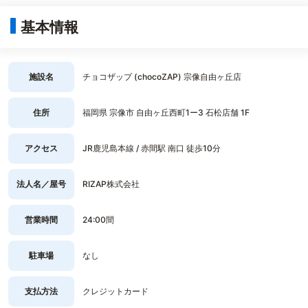
基本情報
施設名
チョコザップ (chocoZAP) 宗像自由ヶ丘店
住所
福岡県 宗像市 自由ヶ丘西町1ー3 石松店舗 1F
アクセス
JR鹿児島本線 / 赤間駅 南口 徒歩10分
法人名／屋号
RIZAP株式会社
営業時間
24:00間
駐車場
なし
支払方法
クレジットカード