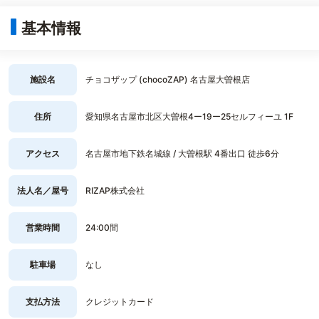
基本情報
施設名
チョコザップ (chocoZAP) 名古屋大曽根店
住所
愛知県名古屋市北区大曽根4ー19ー25セルフィーユ 1F
アクセス
名古屋市地下鉄名城線 / 大曽根駅 4番出口 徒歩6分
法人名／屋号
RIZAP株式会社
営業時間
24:00間
駐車場
なし
支払方法
クレジットカード