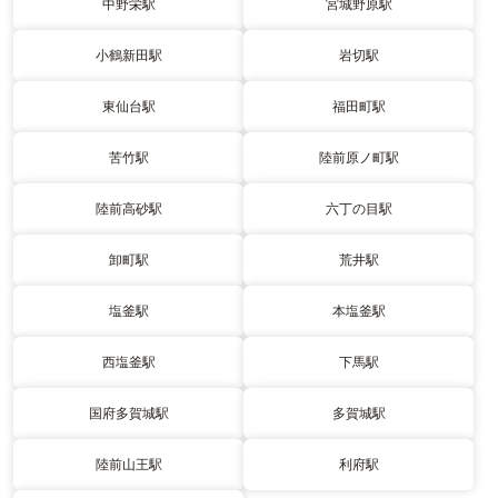
中野栄駅
宮城野原駅
小鶴新田駅
岩切駅
東仙台駅
福田町駅
苦竹駅
陸前原ノ町駅
陸前高砂駅
六丁の目駅
卸町駅
荒井駅
塩釜駅
本塩釜駅
西塩釜駅
下馬駅
国府多賀城駅
多賀城駅
陸前山王駅
利府駅