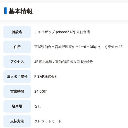
基本情報
施設名
チョコザップ (chocoZAP) 東仙台店
住所
宮城県仙台市宮城野区東仙台1ー6ー35ゆうこく東仙台 1F
アクセス
JR東北本線 / 東仙台駅 出入口 徒歩1分
法人名／屋号
RIZAP株式会社
営業時間
24:00間
駐車場
なし
支払方法
クレジットカード