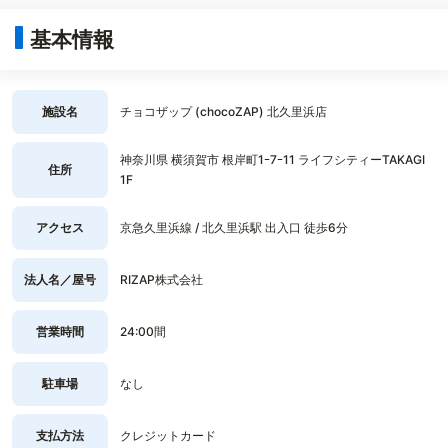
基本情報
施設名
チョコザップ (chocoZAP) 北久里浜店
神奈川県 横須賀市 根岸町1ｰ7ｰ11 ライフシティーTAKAGI
住所
1F
アクセス
京急久里浜線 / 北久里浜駅 出入口 徒歩6分
法人名／屋号
RIZAP株式会社
営業時間
24:00間
駐車場
なし
支払方法
クレジットカード