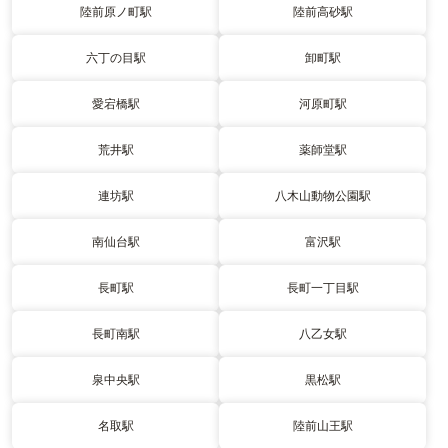
陸前原ノ町駅
陸前高砂駅
六丁の目駅
卸町駅
愛宕橋駅
河原町駅
荒井駅
薬師堂駅
連坊駅
八木山動物公園駅
南仙台駅
富沢駅
長町駅
長町一丁目駅
長町南駅
八乙女駅
泉中央駅
黒松駅
名取駅
陸前山王駅