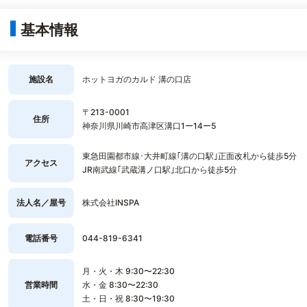
基本情報
施設名
ホットヨガのカルド 溝の口店
〒213-0001
住所
神奈川県川崎市高津区溝口1ー14ー5
東急田園都市線･大井町線｢溝の口駅｣正面改札から徒歩5分
アクセス
JR南武線｢武蔵溝ノ口駅｣北口から徒歩5分
法人名／屋号
株式会社INSPA
電話番号
044-819-6341
月・火・木 9:30〜22:30
営業時間
水・金 8:30〜22:30
土・日・祝 8:30〜19:30