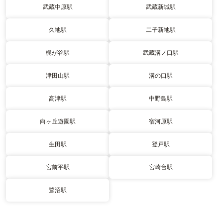
武蔵中原駅
武蔵新城駅
久地駅
二子新地駅
梶が谷駅
武蔵溝ノ口駅
津田山駅
溝の口駅
高津駅
中野島駅
向ヶ丘遊園駅
宿河原駅
生田駅
登戸駅
宮前平駅
宮崎台駅
鷺沼駅