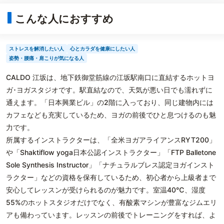
こんな人におすすめ
ストレスを解消したい人
心とカラダを健康にしたい人
姿勢・腰痛・肩こりが気になる人
CALDO 江坂は、地下鉄御堂筋線の江坂駅南口に直結するホットヨ
ガ･ヨガスタジオです。駅直結なので、天気が悪い日でも濡れずに
通えます。「日本興業ビル」の2階に入っており、同じ建物内には
カフェなども充実しているため、ヨガの前後でひと息つけるのも魅
力です。
所属するインストラクターは、「全米ヨガアライアンスRYT200」
や「Shaktiflow yoga日本公認インストラクター」「FTP Balletone
Sole Synthesis Instructor」「ナチュラルブレス認定ヨガインスト
ラクター」などの資格を保有しているため、初心者から上級者まで
安心してレッスンが受けられるのが魅力です。室温40℃、湿度
55%のホットスタジオだけでなく、有酸素マシンが豊富なジムエリ
アも備わっています。レッスンの前後でトレーニングをすれば、よ