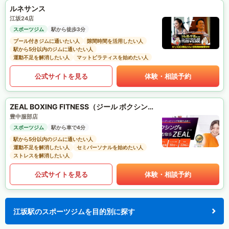
ルネサンス
江坂24店
スポーツジム
駅から徒歩3分
プール付きジムに通いたい人
隙間時間を活用したい人
駅から5分以内のジムに通いたい人
運動不足を解消したい人
マットピラティスを始めたい人
公式サイトを見る
体験・相談予約
ZEAL BOXING FITNESS（ジール ボクシング フィットネス）
豊中服部店
スポーツジム
駅から車で4分
駅から5分以内のジムに通いたい人
運動不足を解消したい人
セミパーソナルを始めたい人
ストレスを解消したい人
公式サイトを見る
体験・相談予約
江坂駅のスポーツジムを目的別に探す