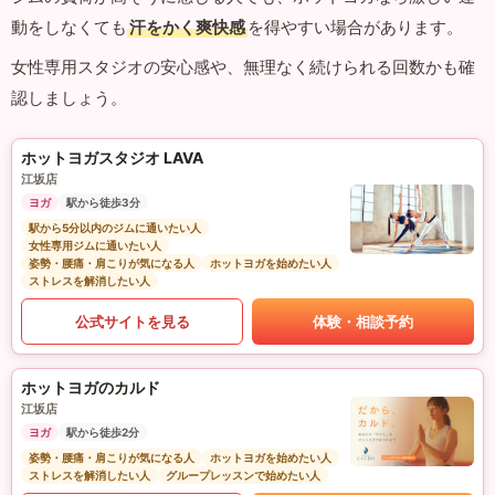
動をしなくても
汗をかく爽快感
を得やすい場合があります。
女性専用スタジオの安心感や、無理なく続けられる回数かも確
認しましょう。
ホットヨガスタジオ LAVA
江坂店
ヨガ
駅から徒歩3分
駅から5分以内のジムに通いたい人
女性専用ジムに通いたい人
姿勢・腰痛・肩こりが気になる人
ホットヨガを始めたい人
ストレスを解消したい人
公式サイトを見る
体験・相談予約
ホットヨガのカルド
江坂店
ヨガ
駅から徒歩2分
姿勢・腰痛・肩こりが気になる人
ホットヨガを始めたい人
ストレスを解消したい人
グループレッスンで始めたい人