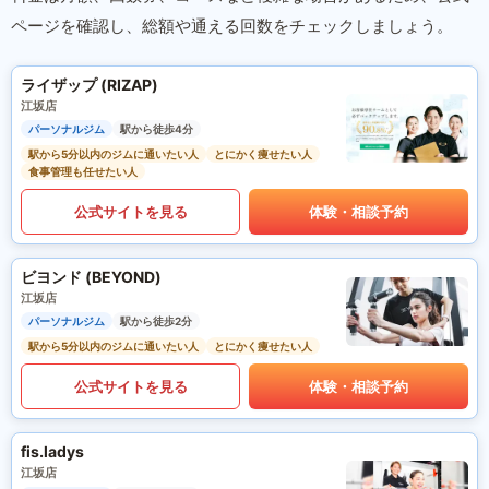
ページを確認し、総額や通える回数をチェックしましょう。
ライザップ (RIZAP)
江坂店
パーソナルジム
駅から徒歩4分
駅から5分以内のジムに通いたい人
とにかく痩せたい人
食事管理も任せたい人
公式サイトを見る
体験・相談予約
ビヨンド (BEYOND)
江坂店
パーソナルジム
駅から徒歩2分
駅から5分以内のジムに通いたい人
とにかく痩せたい人
公式サイトを見る
体験・相談予約
fis.ladys
江坂店