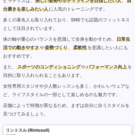
ピラティスは、
美しい姿勢やボディラインを目指したい人
、
自
分磨きを楽しみたい人
に人気のトレーニングです。
多くの著名人も取り入れており、SNSでも話題のフィットネス
として注目されています。
体の軸や重心のバランスを意識して全身を動かすため、
日常生
活での動きやすさ
や
姿勢づくり
、
柔軟性
を意識したい人にも
おすすめです。
また、
スポーツのコンディショニング
や
パフォーマンス向上
を
目的に取り入れられることもあります。
女性専用スタジオや少人数レッスンも多く、かわいいウェアな
ど、ライフスタイルの一部として楽しめるのも魅力です。
店舗によって特徴が異なるため、まずは自分に合うスタイルを
見つけてみましょう。
リントスル (Rintosull)