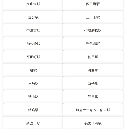
海山道駅
西日野駅
追分駅
三日市駅
中瀬古駅
伊勢若松駅
加佐登駅
千代崎駅
平田町駅
徳田駅
柳駅
河曲駅
玉垣駅
白子駅
磯山駅
箕田駅
鈴鹿駅
鈴鹿サーキット稲生駅
鈴鹿市駅
長太ノ浦駅