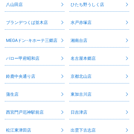
八山田店
ひたち野うしく店
ブランデつくば並木店
水戸赤塚店
MEGAドン･キホーテ三郷店
湘南台店
バロー甲府昭和店
名古屋本郷店
鈴鹿中央通り店
京都北山店
蒲生店
東加古川店
西宮門戸厄神駅前店
日吉津店
松江東津田店
出雲下古志店