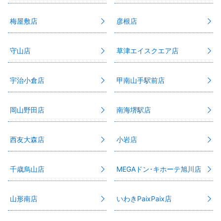
梅屋敷店
彦根店
守山店
草津エイスクエア店
宇治小倉店
甲南山手駅前店
岡山野田店
南海堺駅店
西友大森店
小岩店
千歳烏山店
MEGAドン･キホーテ旭川店
山形南店
いわきPaixPaix店