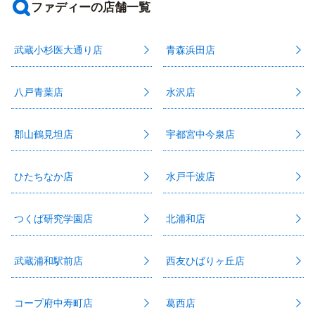
ファディーの店舗一覧
武蔵小杉医大通り店
青森浜田店
八戸青葉店
水沢店
郡山鶴見坦店
宇都宮中今泉店
ひたちなか店
水戸千波店
つくば研究学園店
北浦和店
武蔵浦和駅前店
西友ひばりヶ丘店
コープ府中寿町店
葛西店