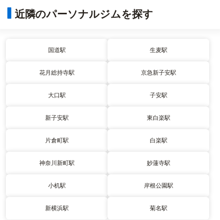
近隣のパーソナルジムを探す
国道駅
生麦駅
花月総持寺駅
京急新子安駅
大口駅
子安駅
新子安駅
東白楽駅
片倉町駅
白楽駅
神奈川新町駅
妙蓮寺駅
小机駅
岸根公園駅
新横浜駅
菊名駅