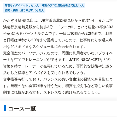
無理せずダイエットしたい人
運動のプロに運動を教えて欲しい人
姿勢・腰痛・肩こりが気になる人
かたぎり塾 鶴見店は、JR京浜東北線鶴見駅から徒歩1分、または京
浜急行京急鶴見駅から徒歩3分、「フーガⅡ」という建物の3階(303
号室)にあるパーソナルジムです。平日は10時から22時まで、土曜
と日曜は9時から20時まで営業しているので、仕事終わりや週末利
用などさまざまなスケジュールに合わせられます。
完全個室のパーソナルジムなので、周囲に利用者がいないプライベ
ートな空間でトレーニングができます。JATIやNSCA-CPTなどの
資格を持つトレーナーが在籍しているため、専門的な技術や知識を
活かした指導とアドバイスを受けられるでしょう。
食事指導も行っており、バランスの良い食生活の習慣化を目指せま
す。無理のない食事制限を行うため、糖質を控えるなど厳しい食事
制限に抵抗がある方も、ストレスなく続けられるでしょう。
コース一覧