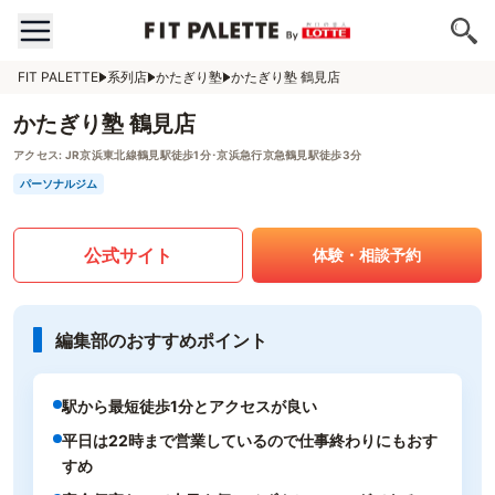
FIT PALETTE
系列店
かたぎり塾
かたぎり塾 鶴見店
かたぎり塾 鶴見店
アクセス:
JR京浜東北線鶴見駅徒歩1分･京浜急行京急鶴見駅徒歩3分
パーソナルジム
公式サイト
体験・相談予約
編集部のおすすめポイント
駅から最短徒歩1分とアクセスが良い
平日は22時まで営業しているので仕事終わりにもおす
すめ