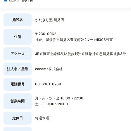
施設名
かたぎり塾 鶴見店
〒230-0062
住所
神奈川県横浜市鶴見区豊岡町2-2フーガⅡ303号室
アクセス
JR京浜東北線鶴見駅徒歩1分･京浜急行京急鶴見駅徒歩3分
法人名／屋号
caname株式会社
電話番号
03-6381-6269
月・火・水・金 10:00〜22:00
営業時間
土・日 9:00〜20:00
定休日
毎週木曜日