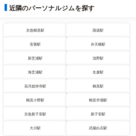
近隣のパーソナルジムを探す
京急鶴見駅
国道駅
安善駅
弁天橋駅
新芝浦駅
浅野駅
海芝浦駅
生麦駅
花月総持寺駅
鶴見駅
鶴見小野駅
鶴見市場駅
京急新子安駅
新子安駅
大川駅
武蔵白石駅