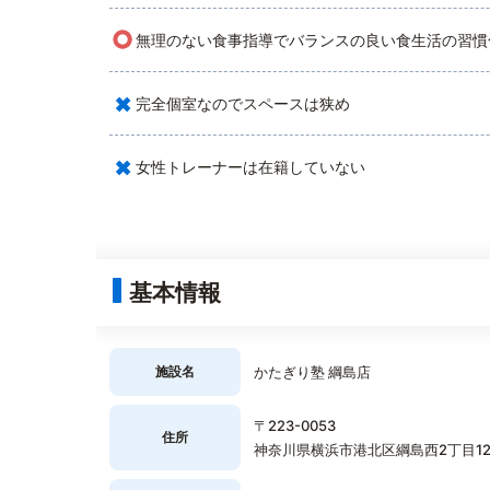
○
無理のない食事指導でバランスの良い食生活の習慣
×
完全個室なのでスペースは狭め
×
女性トレーナーは在籍していない
基本情報
施設名
かたぎり塾 綱島店
〒223-0053
住所
神奈川県横浜市港北区綱島西2丁目12