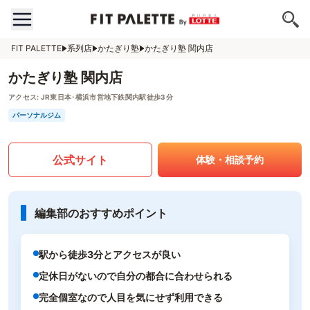
FIT PALETTE
系列店
かたぎり塾
かたぎり塾 関内店
かたぎり塾 関内店
アクセス:
JR東日本･横浜市営地下鉄関内駅徒歩3分
パーソナルジム
公式サイト
体験・相談予約
編集部のおすすめポイント
駅から徒歩3分とアクセスが良い
定休日がないので自分の都合に合わせられる
完全個室なので人目を気にせず利用できる