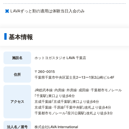
×
LAVAずっと割の適用は体験当日入会のみ
基本情報
施設名
ホットヨガスタジオ LAVA 千葉店
〒260-0015
住所
千葉県千葉市中央区冨士見2ー13ー1第2山崎ビル4F
JR総武本線･内房線･外房線･成田線･千葉都市モノレール
｢千葉駅｣東口より徒歩6分
アクセス
京成千葉線｢京成千葉駅｣東口より徒歩6分
京成千葉線･千原線｢千葉中央駅｣改札より徒歩4分
千葉都市モノレール｢葭川公園駅｣改札より徒歩3分
法人名／屋号
株式会社LAVA International