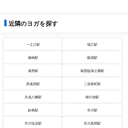
近隣のヨガを探す
一之江駅
瑞江駅
篠崎駅
船堀駅
葛西駅
葛西臨海公園駅
西葛西駅
二俣新町駅
京成八幡駅
南行徳駅
妙典駅
市川駅
市川塩浜駅
市川真間駅