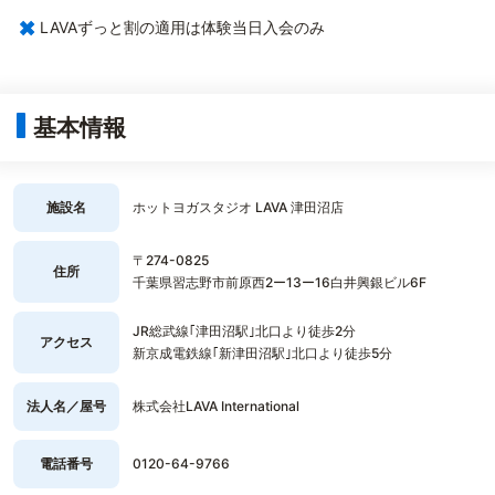
×
LAVAずっと割の適用は体験当日入会のみ
基本情報
施設名
ホットヨガスタジオ LAVA 津田沼店
〒274-0825
住所
千葉県習志野市前原西2ー13ー16白井興銀ビル6F
JR総武線｢津田沼駅｣北口より徒歩2分
アクセス
新京成電鉄線｢新津田沼駅｣北口より徒歩5分
法人名／屋号
株式会社LAVA International
電話番号
0120-64-9766