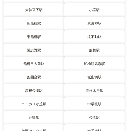
大神宮下駅
小室駅
新船橋駅
東海神駅
東船橋駅
滝不動駅
習志野駅
船橋駅
船橋日大前駅
船橋競馬場駅
薬園台駅
飯山満駅
高根公団駅
高根木戸駅
ユーカリが丘駅
中学校駅
井野駅
公園駅
地区センター駅
女子大駅