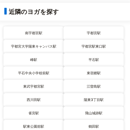
近隣のヨガを探す
南宇都宮駅
宇都宮駅
宇都宮大学陽東キャンパス駅
宇都宮駅東口駅
峰駅
平石駅
平石中央小学校前駅
東宿郷駅
東武宇都宮駅
江曽島駅
西川田駅
陽東3丁目駅
雀宮駅
飛山城跡駅
駅東公園前駅
鶴田駅