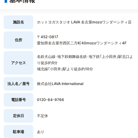
施設名
ホットヨガスタジオ LAVA 名古屋mozoワンダーシティ店
〒452-0817
住所
愛知県名古屋市西区二方町40mozoワンダーシティ4F
名鉄犬山線･地下鉄鶴舞線名鉄･地下鉄｢上小田井｣駅北口よ
アクセス
り徒歩約5分
城北線｢小田井｣駅より徒歩約10分
法人名／屋号
株式会社LAVA International
電話番号
0120-64-9766
定休日
不定休
駐車場
あり