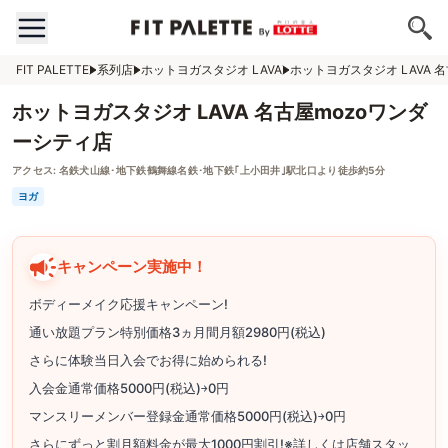
FIT PALETTE
系列店
ホットヨガスタジオ LAVA
ホットヨガスタジオ LAVA 
ホットヨガスタジオ LAVA 名古屋mozoワンダ
ーシティ店
アクセス:
名鉄犬山線･地下鉄鶴舞線名鉄･地下鉄｢上小田井｣駅北口より徒歩約5分
ヨガ
キャンペーン実施中！
ボディーメイク応援キャンペーン!
通い放題プラン特別価格3ヵ月間月額2980円(税込)
さらに体験当日入会でお得に始められる!
入会金通常価格5000円(税込)￫0円
マンスリーメンバー登録金通常価格5000円(税込)￫0円
さらにずっと割月額料金が最大1000円割引!※詳しくは店舗スタッ