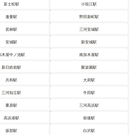
富士松駅
小垣江駅
逢妻駅
野田新町駅
若林駅
三河安城駅
安城駅
新安城駅
加木屋中ノ池駅
南加木屋駅
新日鉄前駅
聚楽園駅
共和駅
大府駅
三河知立駅
牛田駅
重原駅
三河高浜駅
高浜港駅
前後駅
坂部駅
白沢駅