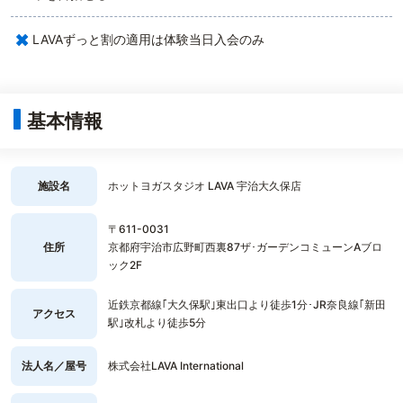
×
LAVAずっと割の適用は体験当日入会のみ
基本情報
施設名
ホットヨガスタジオ LAVA 宇治大久保店
〒611-0031
住所
京都府宇治市広野町西裏87ザ･ガーデンコミューンAブロ
ック2F
近鉄京都線｢大久保駅｣東出口より徒歩1分･JR奈良線｢新田
アクセス
駅｣改札より徒歩5分
法人名／屋号
株式会社LAVA International