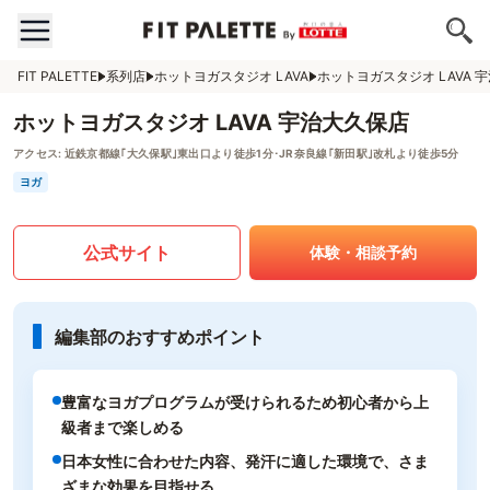
FIT PALETTE
系列店
ホットヨガスタジオ LAVA
ホットヨガスタジオ LAVA 
ホットヨガスタジオ LAVA 宇治大久保店
アクセス:
近鉄京都線｢大久保駅｣東出口より徒歩1分･JR奈良線｢新田駅｣改札より徒歩5分
ヨガ
公式サイト
体験・相談予約
編集部のおすすめポイント
豊富なヨガプログラムが受けられるため初心者から上
級者まで楽しめる
日本女性に合わせた内容、発汗に適した環境で、さま
ざまな効果を目指せる