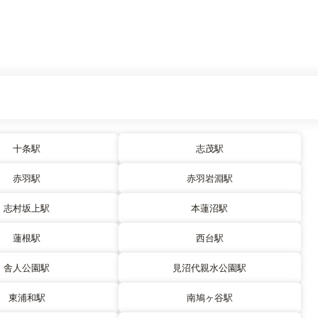
十条駅
志茂駅
赤羽駅
赤羽岩淵駅
志村坂上駅
本蓮沼駅
蓮根駅
西台駅
舎人公園駅
見沼代親水公園駅
東浦和駅
南鳩ヶ谷駅