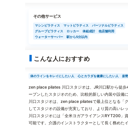
その他サービス
マシンピラティス
マットピラティス
パーソナルピラティス
グループピラティス
ロッカー
体組成計
他店舗利用
ウォーターサーバー
駅から5分以内
こんな人におすすめ
体のラインをキレイにしたい人
心とカラダを健康にしたい人
姿
zen place pilates 川口スタジオは、JR川口
ープンしたスタジオのため、比較的新しい内装や設備
川口スタジオは、zen place pilatesで最上位
してスタジオの設備が充実しており、より質の高いレ
川口スタジオには「全米ヨガアライアンスRYT200
可能です。介護のインストラクターとして長く務めた