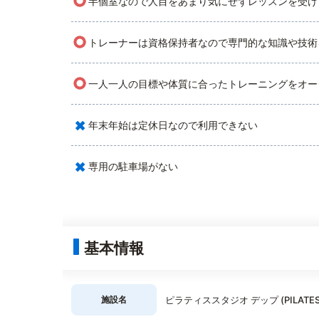
○
半個室なので人目をあまり気にせずレッスンを受け
○
トレーナーは資格保持者なので専門的な知識や技術
○
一人一人の目標や体質に合ったトレーニングをオー
×
年末年始は定休日なので利用できない
×
専用の駐車場がない
基本情報
施設名
ピラティススタジオ デップ (PILATESS