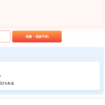
｡
｡
体験・相談予約
い
受けられる