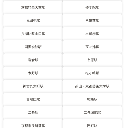
京都精華大前駅
修学院駅
元田中駅
八幡前駅
八瀬比叡山口駅
出町柳駅
国際会館駅
宝ヶ池駅
岩倉駅
市原駅
木野駅
松ヶ崎駅
神宮丸太町駅
茶山・京都芸術大学駅
貴船口駅
鞍馬駅
二条駅
二条城前駅
京都市役所前駅
円町駅