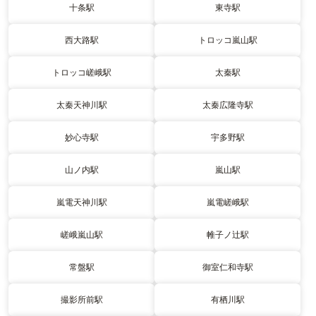
十条駅
東寺駅
西大路駅
トロッコ嵐山駅
トロッコ嵯峨駅
太秦駅
太秦天神川駅
太秦広隆寺駅
妙心寺駅
宇多野駅
山ノ内駅
嵐山駅
嵐電天神川駅
嵐電嵯峨駅
嵯峨嵐山駅
帷子ノ辻駅
常盤駅
御室仁和寺駅
撮影所前駅
有栖川駅