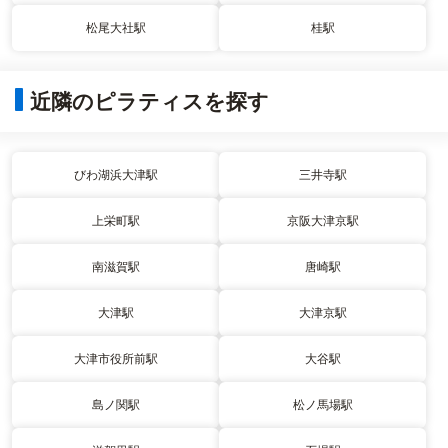
松尾大社駅
桂駅
近隣のピラティスを探す
びわ湖浜大津駅
三井寺駅
上栄町駅
京阪大津京駅
南滋賀駅
唐崎駅
大津駅
大津京駅
大津市役所前駅
大谷駅
島ノ関駅
松ノ馬場駅