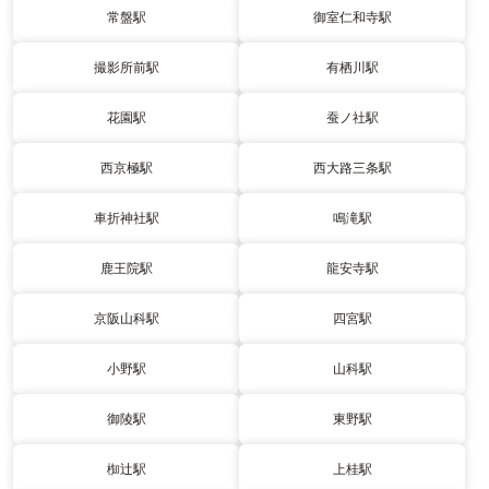
常盤駅
御室仁和寺駅
撮影所前駅
有栖川駅
花園駅
蚕ノ社駅
西京極駅
西大路三条駅
車折神社駅
鳴滝駅
鹿王院駅
龍安寺駅
京阪山科駅
四宮駅
小野駅
山科駅
御陵駅
東野駅
椥辻駅
上桂駅