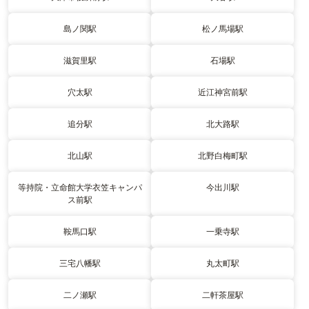
島ノ関駅
松ノ馬場駅
滋賀里駅
石場駅
穴太駅
近江神宮前駅
追分駅
北大路駅
北山駅
北野白梅町駅
等持院・立命館大学衣笠キャンパ
今出川駅
ス前駅
鞍馬口駅
一乗寺駅
三宅八幡駅
丸太町駅
二ノ瀬駅
二軒茶屋駅