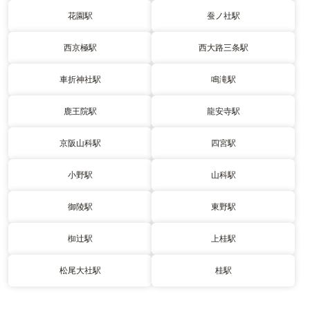
花園駅
蚕ノ社駅
西京極駅
西大路三条駅
車折神社駅
鳴滝駅
鹿王院駅
龍安寺駅
京阪山科駅
四宮駅
小野駅
山科駅
御陵駅
東野駅
椥辻駅
上桂駅
松尾大社駅
桂駅