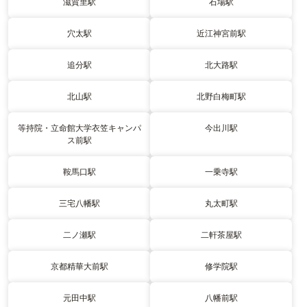
滋賀里駅
石場駅
穴太駅
近江神宮前駅
追分駅
北大路駅
北山駅
北野白梅町駅
等持院・立命館大学衣笠キャンパ
今出川駅
ス前駅
鞍馬口駅
一乗寺駅
三宅八幡駅
丸太町駅
二ノ瀬駅
二軒茶屋駅
京都精華大前駅
修学院駅
元田中駅
八幡前駅