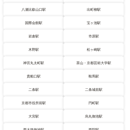
八瀬比叡山口駅
出町柳駅
国際会館駅
宝ヶ池駅
岩倉駅
市原駅
木野駅
松ヶ崎駅
神宮丸太町駅
茶山・京都芸術大学駅
貴船口駅
鞍馬駅
二条駅
二条城前駅
京都市役所前駅
円町駅
大宮駅
烏丸御池駅
西大路御池駅
西院駅