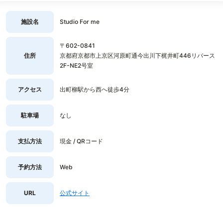
施設名
Studio For me
〒602-0841
住所
京都府京都市上京区河原町通今出川下梶井町446リバース
2F-NE2号室
アクセス
出町柳駅から西へ徒歩4分
駐車場
なし
支払方法
現金 / QRコード
予約方法
Web
URL
公式サイト