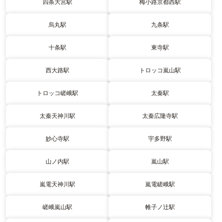
四条大宮駅
梅小路京都西駅
烏丸駅
九条駅
十条駅
東寺駅
西大路駅
トロッコ嵐山駅
トロッコ嵯峨駅
太秦駅
太秦天神川駅
太秦広隆寺駅
妙心寺駅
宇多野駅
山ノ内駅
嵐山駅
嵐電天神川駅
嵐電嵯峨駅
嵯峨嵐山駅
帷子ノ辻駅