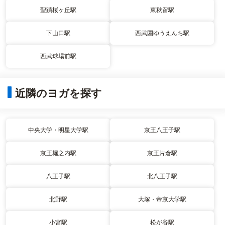
聖蹟桜ヶ丘駅
東秋留駅
下山口駅
西武園ゆうえんち駅
西武球場前駅
近隣のヨガを探す
中央大学・明星大学駅
京王八王子駅
京王堀之内駅
京王片倉駅
八王子駅
北八王子駅
北野駅
大塚・帝京大学駅
小宮駅
松が谷駅