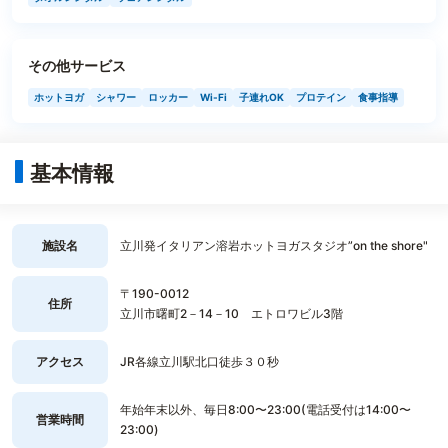
その他サービス
ホットヨガ
シャワー
ロッカー
Wi-Fi
子連れOK
プロテイン
食事指導
基本情報
施設名
立川発イタリアン溶岩ホットヨガスタジオ”on the shore"
〒190-0012
住所
立川市曙町2－14－10 エトロワビル3階
アクセス
JR各線立川駅北口徒歩３０秒
年始年末以外、毎日8:00〜23:00(電話受付は14:00〜
営業時間
23:00)